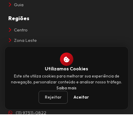
Guia
Regiões
Centro
Zona Leste
Zona Norte
Zona Oeste
Utilizamos Cookies
Zona Sul
Este site utiliza cookies para melhorar sua experiência de
navegação, personalizar conteúdo e analisar nosso tráfego.
Contato
Saiba mais
Av. Paulista, 777 - Bela Vista
Rejeitar
Aceitar
São Paulo, SP - 01311-914
(11) 97511-0822
contato@saopaulocapital.com.br