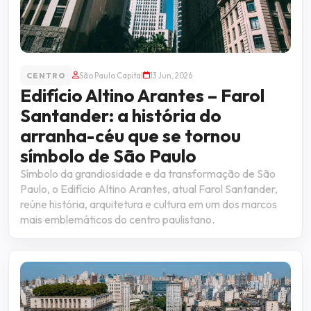
CENTRO
São Paulo Capital
13 Jun, 2026
Edifício Altino Arantes – Farol
Santander: a história do
arranha-céu que se tornou
símbolo de São Paulo
Símbolo da grandiosidade e da transformação de São
Paulo, o Edifício Altino Arantes, atual Farol Santander,
reúne história, arquitetura e cultura em um dos marcos
mais emblemáticos do centro paulistano.