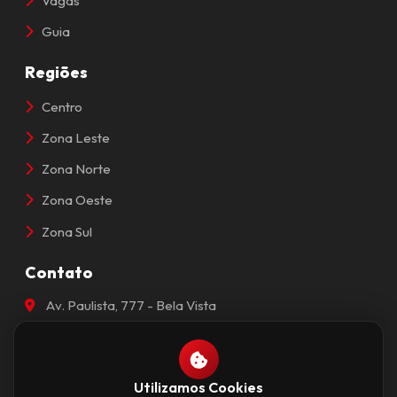
Vagas
Guia
Regiões
Centro
Zona Leste
Zona Norte
Zona Oeste
Zona Sul
Contato
Av. Paulista, 777 - Bela Vista
São Paulo, SP - 01311-914
(11) 97511-0822
contato@saopaulocapital.com.br
Utilizamos Cookies