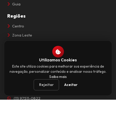
Guia
Regiões
Centro
Zona Leste
Zona Norte
Zona Oeste
Utilizamos Cookies
Zona Sul
Este site utiliza cookies para melhorar sua experiência de
navegação, personalizar conteúdo e analisar nosso tráfego.
Contato
Saiba mais
Av. Paulista, 777 - Bela Vista
Rejeitar
Aceitar
São Paulo, SP - 01311-914
(11) 97511-0822
contato@saopaulocapital.com.br