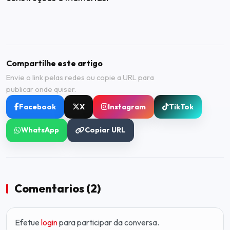
Compartilhe este artigo
Envie o link pelas redes ou copie a URL para
publicar onde quiser.
Facebook
X
Instagram
TikTok
WhatsApp
Copiar URL
Comentarios (2)
Efetue
login
para participar da conversa.