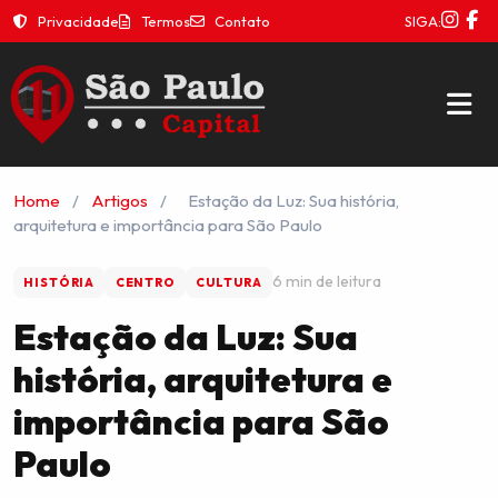
Privacidade
Termos
Contato
SIGA:
Home
/
Artigos
/
Estação da Luz: Sua história,
arquitetura e importância para São Paulo
6 min de leitura
HISTÓRIA
CENTRO
CULTURA
Estação da Luz: Sua
história, arquitetura e
importância para São
Paulo